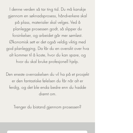
I denne verden så tar ting tid. Du må kanskje
gjennom en søknadsprosess, håndverkere skal
på plass, materialer skal velges. Ved å
planlegge prosessen godt, så slipper du
forsinkelser, og arbeidet går mer sømløst.
Økonomisk sett er det også veldig viktig med
god planlegging. Da får du en oversikt over hva
alt kommer til å koste, hvor du kan spare, og
hvor du skal bruke profesjonell hjelp.
Den eneste overraskelsen du vil ha på et prosjekt
er den fantastiske følelsen du får når alt er
ferdig, og det ble enda bedre enn du hadde
drømt om.
Trenger du bistand gjennom prosessen?