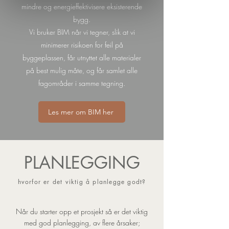
mindre og energieffektivisere eksisterende
bygg.
Vi bruker BIM når vi tegner, slik at vi
minimerer risikoen for feil på
byggeplassen, får utnyttet alle materialer
på best mulig måte, og får samlet alle
fagområder i samme tegning.
Les mer om BIM her
PLANLEGGING
hvorfor er det viktig å planlegge godt?
Når du starter opp et prosjekt så er det viktig
med god planlegging, av flere årsaker;