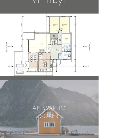
TEKNISK
TEGNING
ANSVARLIG
SØKER