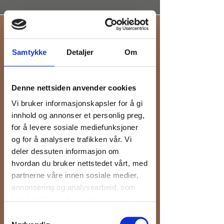
OM THE WAGONSHED
PROJECT
Samtykke
Detaljer
Om
Jeg heter Kjetil Iversen, og jeg er
byggingeniør med 25 års kompetanse og
Denne nettsiden anvender cookies
erfaring innenfor bygg og utvikling av
Vi bruker informasjonskapsler for å gi
eiendom.
innhold og annonser et personlig preg,
Jeg bistår på små og store prosjekter
for å levere sosiale mediefunksjoner
gjennom utvikling helt fra idéfasen,
og for å analysere trafikken vår. Vi
tekniske tegninger, arkitektur,
deler dessuten informasjon om
søknadsprosessen og dispensasjoner.
hvordan du bruker nettstedet vårt, med
The Wagonshed Project har sentral
partnerne våre innen sosiale medier,
godkjenning for ansvarsområdene
annonsering og analysearbeid, som
Ansvarlig søker tiltaksklasse 2 og
kan kombinere den med annen
Prosjekterende arkitektur tiltaksklasse 1.
informasjon du har gjort tilgjengelig for
Samtykkevalg
dem, eller som de har samlet inn